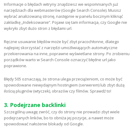
Informacje o błędach witryny znajdziesz we wspomnianych już
narzędziach dla webmasterów (Google Search Console). Musisz
wybrać analizowaną stronę, następnie w panelu bocznym kliknąć
zakładkę „Indeksowanie”. Pojawi się tam informacja, czy Google nie
wykryło zbyt dużo stron z błędami url.
Ręczne usuwanie błędów może być zbyt pracochłonne, dlatego
najlepiej skorzystać z narzędzi umożliwiających automatyczne
przekierowania na inne, poprawne wyświetlane strony. Po zrobieniu
porządków warto w Search Console oznaczyć błędne url jako
poprawione.
Błędy 505 oznaczają, że strona ulega przeciążeniom, co może być
spowodowane niewydajnym hostingiem (serwerem) lub zbyt dużą
ilością pluginów (wtyczek), obrazów czy filmów. Sprawdź to!
3. Podejrzane backlinki
Szczególną uwagę zwróć, czy do strony nie prowadzi zbyt wiele
podejrzanych linków, bo to obniża jej pozycje, a nawet może
spowodować nałożenie blokady od Google.