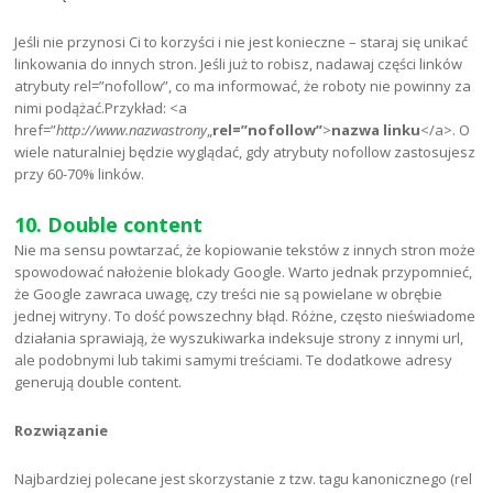
Jeśli nie przynosi Ci to korzyści i nie jest konieczne – staraj się unikać
linkowania do innych stron. Jeśli już to robisz, nadawaj części linków
atrybuty rel=”nofollow”, co ma informować, że roboty nie powinny za
nimi podążać.Przykład: <a
href=”
http://www.nazwastrony
„
rel=”nofollow”
>
nazwa linku
</a>. O
wiele naturalniej będzie wyglądać, gdy atrybuty nofollow zastosujesz
przy 60-70% linków.
10. Double content
Nie ma sensu powtarzać, że kopiowanie tekstów z innych stron może
spowodować nałożenie blokady Google. Warto jednak przypomnieć,
że Google zawraca uwagę, czy treści nie są powielane w obrębie
jednej witryny. To dość powszechny błąd. Różne, często nieświadome
działania sprawiają, że wyszukiwarka indeksuje strony z innymi url,
ale podobnymi lub takimi samymi treściami. Te dodatkowe adresy
generują double content.
Rozwiązanie
Najbardziej polecane jest skorzystanie z tzw. tagu kanonicznego (rel