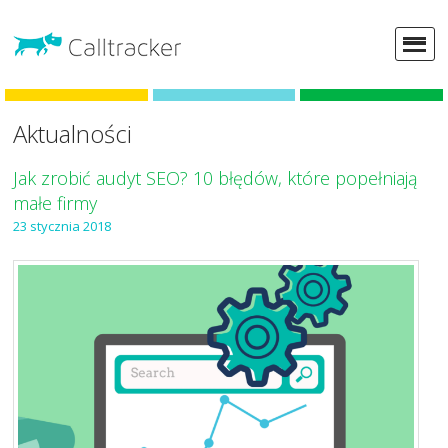
Aktualności
Jak zrobić audyt SEO? 10 błędów, które popełniają
małe firmy
23 stycznia 2018